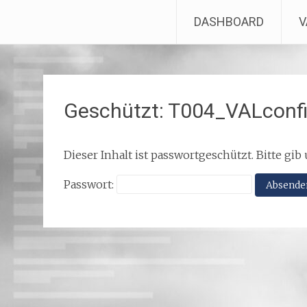
VALcluster ONLINE
DASHBOARD
V
Zum
Inhalt
springen
Geschützt: T004_VALconfi
Dieser Inhalt ist passwortgeschützt. Bitte gi
Passwort: